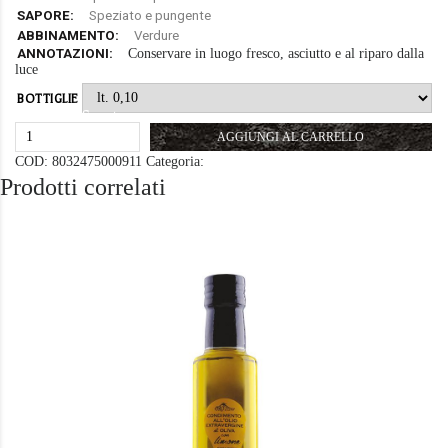
SAPORE:
Speziato e pungente
ABBINAMENTO:
Verdure
ANNOTAZIONI:
Conservare in luogo fresco, asciutto e al riparo dalla
luce
BOTTIGLIE
Svuota
OLIO
AGGIUNGI AL CARRELLO
CON
AGLIO
Olio e Condimenti
COD:
8032475000911
Categoria:
QUANTITÀ
Prodotti correlati