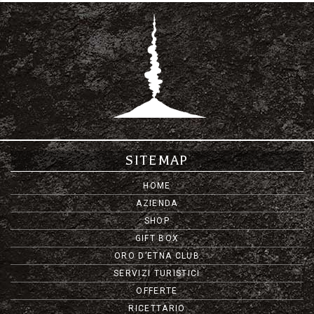
Le
opzioni
possono
essere
scelte
nella
pagina
del
prodotto
SITEMAP
HOME
AZIENDA
SHOP
GIFT BOX
ORO D’ETNA CLUB
SERVIZI TURISTICI
OFFERTE
RICETTARIO