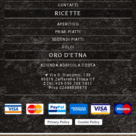
CONTATTI
RICETTE
APERITIVO
PRIMI PIATTI
SECONDI PIATTI
DOLCI
ORO D'ETNA
AZIENDA AGRICOLA COSTA
Via S. Giacomo, 135
95019 Zafferana Etnea CT
Tel: +39 095 708 1411
P.iva 02488500873