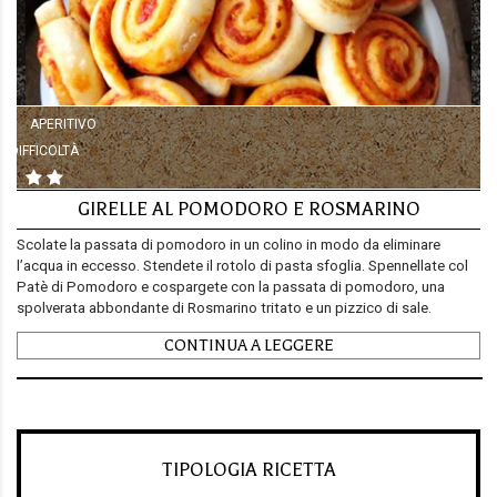
APERITIVO
DIFFICOLTÀ
GIRELLE AL POMODORO E ROSMARINO
Scolate la passata di pomodoro in un colino in modo da eliminare
l’acqua in eccesso. Stendete il rotolo di pasta sfoglia. Spennellate col
Patè di Pomodoro e cospargete con la passata di pomodoro, una
spolverata abbondante di Rosmarino tritato e un pizzico di sale.
Assicurarsi di lasciare senza condimento almeno 1 o 2 cm dal bordo.
CONTINUA A LEGGERE
Arrotolate in modo ben stretto. Tagliate il cilindro creato, a fettine di
circa 2 cm e disponetele su una teglia coperta di carta da forno.
Infornate a 180 °C per circa 15 minuti o comunque fino a doratura.
Lasciate intiepidire e servite.
TIPOLOGIA RICETTA