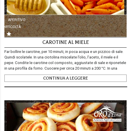
APERITIVO
DIFFICOLTÀ
CAROTINE AL MIELE
Far bollire le carotine, per 10 minuti, in poca acqua e un pizzico di sale.
Quindi scolatele. In una ciotolina miscelate l’olio, l’aceto, il miele e il
pepe. Condite le carotine col composto, aggiustate di sale e riponetele
in una pirofila da forno. Cuocere per circa 20 minuti a 200 °C. In una
padella tostare le mandorle a fette o in granella. Estrarre le carote dal
CONTINUA A LEGGERE
forno e cospargerle di mandorle e un’ultima manciata di pepe. Servire
calde.