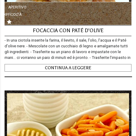
APERITIVO
DIFFICOLTÀ
FOCACCIA CON PATÉ D’OLIVE
- In una ciotola inserite la farina, il lievito, il sale, l'olio, l'acqua e il Paté
d'olive nere. - Mescolate con un cucchiaio di legno e amalgamate tutti
gli ingredienti. - Trasferite su un piano di lavoro e impastate con le
mani… ci vorranno un paio di minuti ed è pronto. - Trasferite l'impasto in
una teglia oleata e stendete con le mani. - Mettete l'olio e un po' di
CONTINUA A LEGGERE
origano in superficie e cuocete a 200° per circa 12-15 minuti nella parte
bassa del forno o fino a quando sollevando vedrete che è quasi cotta,
poi trasferite la teglia nella parte medio-alta del forno e mettete subito
la funzione grill per circa 7-8 minuti... ma controllate la cottura perché i
tempi possono variare in base al forno! - Appena la Focaccia con paté
di olive senza lievitazione è cotta tiratela via dalla teglia, lasciate
intiepidire e servite! grazie per la ricetta a "Leticia's Sweet"