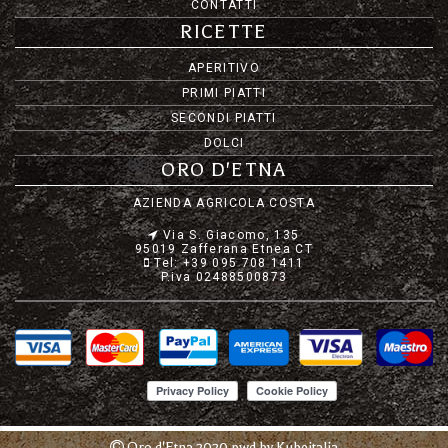
CONTATTI
RICETTE
APERITIVO
PRIMI PIATTI
SECONDI PIATTI
DOLCI
ORO D'ETNA
AZIENDA AGRICOLA COSTA
Via S. Giacomo, 135
95019 Zafferana Etnea CT
Tel: +39 095 708 1411
P.iva 02488500873
Oro d'Etna 2020 pwd by
Kubeitalia